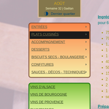
AOÛT
Semaine 32 | Gaétan
Dernier quartier
U
Ingré
pour 6
ENTRÉES
7
PLATS CUISINÉS
7
ACCOMPAGNEMENT
1
DESSERTS
1 
1
BISCUITS SECS - BOULANGERIE
4
CONFITURES
5
SAUCES - DÉCOS - TECHNIQUES
1
2
2
VINS D'ALSACE
1
VINS DE BOURGOGNE
se
VINS DE PROVENCE
Prépa