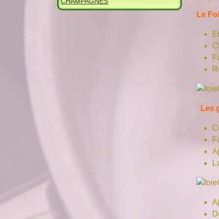
CHAMPAGNES
Le Fo
Em
C
F
Ré
Les g
C
Fa
A
L
Aj
Dé