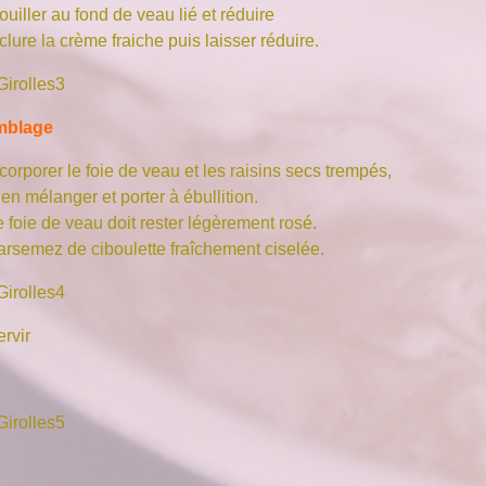
uiller au fond de veau lié et réduire
clure la crème fraiche puis laisser réduire.
mblage
corporer le foie de veau et les raisins secs trempés,
en mélanger et porter à ébullition.
 foie de veau doit rester légèrement rosé.
arsemez de ciboulette fraîchement ciselée.
rvir