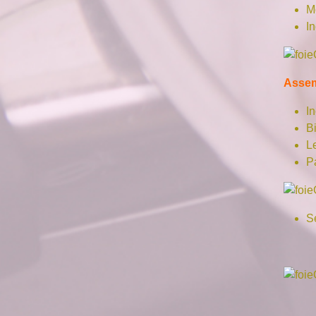
Mo
In
Asse
In
Bi
Le
P
Se