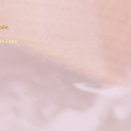
oêle,
en 2 fois)
.