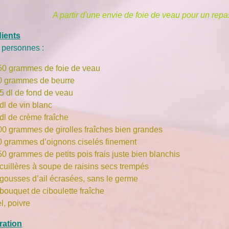
A partir d'une envie de foie de veau pour un repa
dients
 personnes :
50 grammes de foie de veau
0 grammes de beurre
,5 dl de fond de veau
dl de vin blanc
 dl de crème fraîche
00 grammes de girolles fraîches bien grandes
0 grammes d’oignons ciselés finement
50 grammes de petits pois frais juste bien blanchis
 cuillères à soupe de raisins secs trempés
 gousses d’ail écrasées, sans le germe
 bouquet de ciboulette fraîche
l, poivre
ration