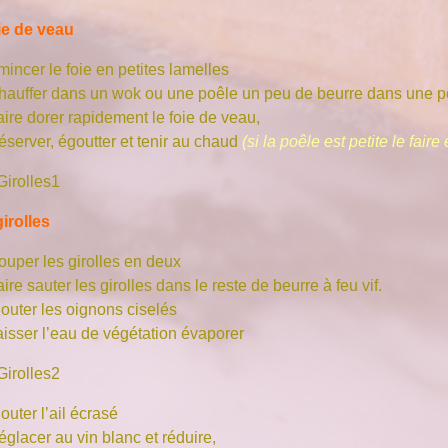
ie de veau
incer le foie en petites lamelles
hauffer dans un wok ou une poêle un peu de beurre dans une p
aire dorer rapidement le foie de veau,
server, égoutter et tenir au chaud
(si la poêle est petite le faire 
irolles
ouper les girolles en deux
ire sauter les girolles dans le reste de beurre à feu vif.
jouter les oignons ciselés
aisser l’eau de végétation évaporer
outer l’ail écrasé
glacer au vin blanc et réduire,