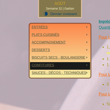
AOÛT
Semaine 32 | Gaétan
Dernier croissant
V
Ingré
ENTRÉES
Quanti
PLATS CUISINÉS
Pour l
ACCOMPAGNEMENT
1
DESSERTS
m
BISCUITS SECS - BOULANGERIE
1 
1 
CONFITURES
SAUCES - DÉCOS - TECHNIQUES
Pour l
3
Pour l
5c