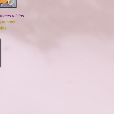
pommes raisins
équemment.
oide