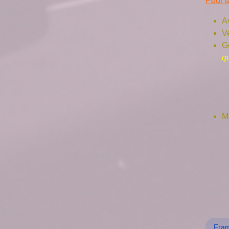
Pour l
A
Ve
Go
qu
M
Fra