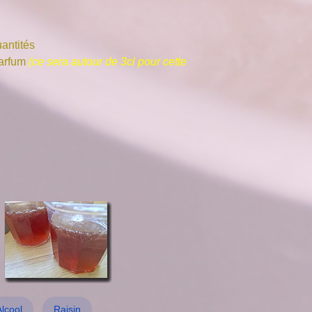
uantités
 parfum
(ce sera autour de 3cl pour cette
Alcool
Raisin