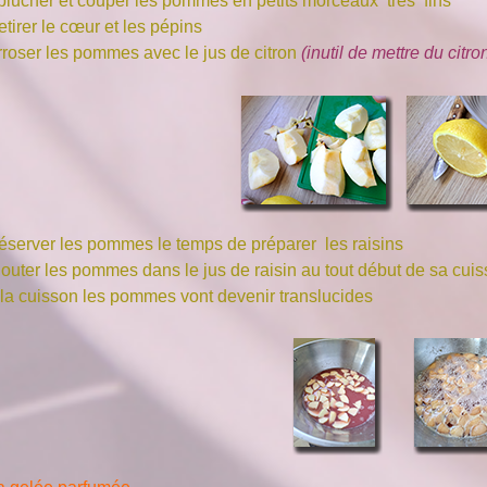
plucher et couper les pommes en petits morceaux très fins
tirer le cœur et les pépins
rroser les pommes avec le jus de citron
(inutil de mettre du citr
éserver les pommes le temps de préparer les raisins
jouter les pommes dans le jus de raisin au tout début de sa cui
 la cuisson les pommes vont devenir translucides