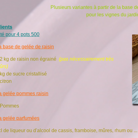
Plusieurs variantes à partir de la base d
pour les vignes du jardi
dients
té pour 4 pots 500
a base de gelée de raisin
,2 kg de raisin non égrainé
(pas nécessairement très
ûrs)
kg de sucre cristallisé
citron
a gelée pommes raisin
 Pommes
a gelée parfumées
l de liqueur ou d'alcool de cassis, framboise, mûres, rhum ou ...