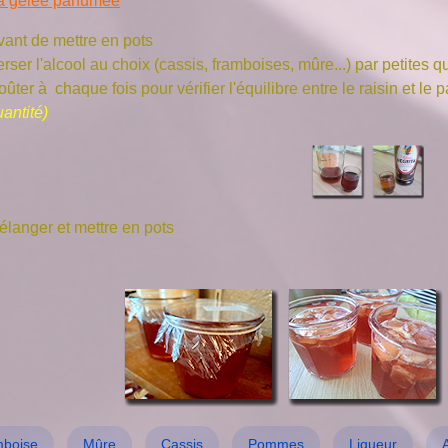
a gelée parfumée
vant de mettre en pots
rser l'alcool au choix (cassis, framboises, mûre...) par petites q
ûter à chaque fois pour vérifier l'équilibre entre le raisin et le
antité)
élanger et mettre en pots
mboise
Mûre
Cassis
Pommes
Liqueur