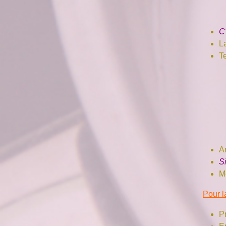
C
L
Te
A
Si
M
Pour l
P