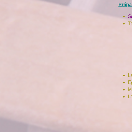
Prépa
S
Tr
La
E
Me
La