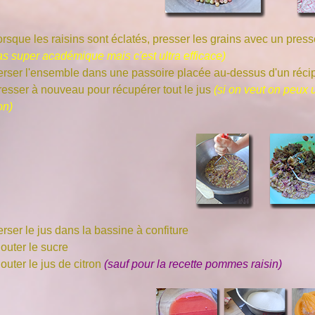
orsque les raisins sont éclatés, presser les grains avec un pres
as super académique mais c'est ultra efficace)
rser l'ensemble dans une passoire placée au-dessus d'un récipient
resser à nouveau pour récupérer tout le jus
(si on veut on peux 
on)
rser le jus dans la bassine à confiture
outer le sucre
outer le jus de citron
(sauf pour la recette pommes raisin)