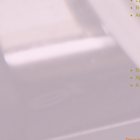
E
Re
A
R
A
A