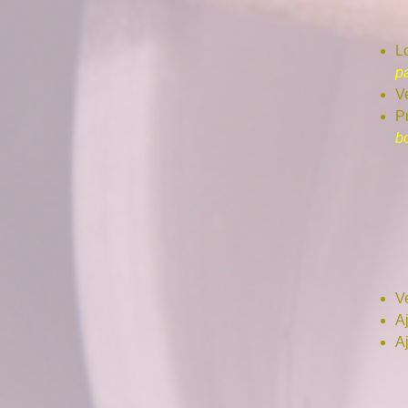
L
p
Ve
P
b
Ve
Aj
Aj