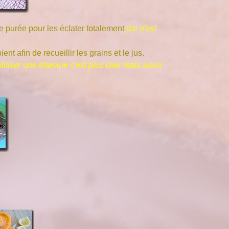
se purée pour les éclater totalement
(ce n'est
 afin de recueillir les grains et le jus.
utiliser une étamine
c'est
plus
cla
ir mais aussi