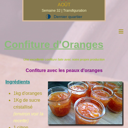
AOÛT
Semaine 32 | Transfiguration
Dernier quartier
U
≡
Confiture d'Oranges
Une excellente confiture faite avec notre propre production
Confiture avec les peaux d'oranges
Ingrédients
1kg d'oranges
1Kg de sucre
cristallisé
(environ voir la
recette)
1 citron