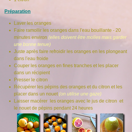
Préparation
Laver les oranges
Faire ramollir les oranges dans l'eau bouillante - 20
minutes environ
(elles doivent être molles mais garder
une bonne tenue)
Juste après faire refroidir les oranges en les plongeant
dans l'eau froide
Couper les oranges en fines tranches et les placer
dans un récipient
Presser le citron
Récupérer les pépins des oranges et du citron et les
placer dans un nouet
(on utilise une gaze)
Laisser macérer les oranges avec le jus de citron et
le nouet de pépins pendant 24 heures