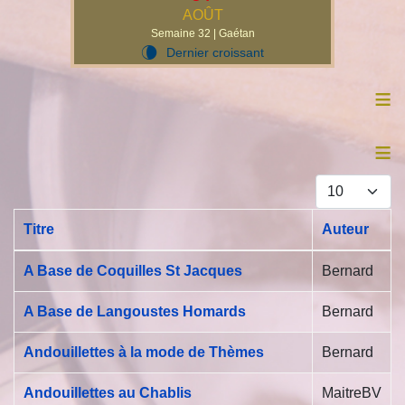
AOÛT
Semaine 32 | Gaétan
Dernier croissant
V
≡
≡
Afficher #
Titre
Auteur
Articles
A Base de Coquilles St Jacques
Bernard
A Base de Langoustes Homards
Bernard
Andouillettes à la mode de Thèmes
Bernard
Andouillettes au Chablis
MaitreBV