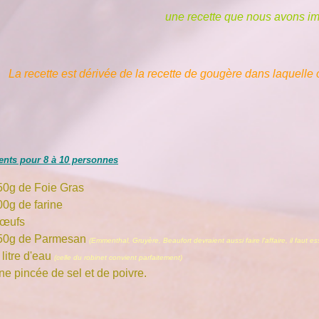
une recette que nous avons i
La recette est dérivée de la recette de gougère dans laquelle
ents pour 8 à 10 personnes
50g de Foie Gras
00g de farine
 œufs
50g de Parmesan
(Emmenthal, Gruyère, Beaufort devraient aussi faire l'affaire, il faut e
litre d'eau
(celle du robinet convient parfaitement)
ne pincée de sel et de poivre.