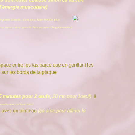
e l'énergie musculaire)
 petite lamelle, c'est pour faire fondre plus
 une bonne âme pour le faire pendant la préparation).
espace entre les tas parce que en gonflant les
e sur les bords de la plaque
35 minutes pour 2 œufs,
20 mn pour 1oeuf)
à
rmalement ça lève bien)
fs avec un pinceau
(ça aide pour affiner la