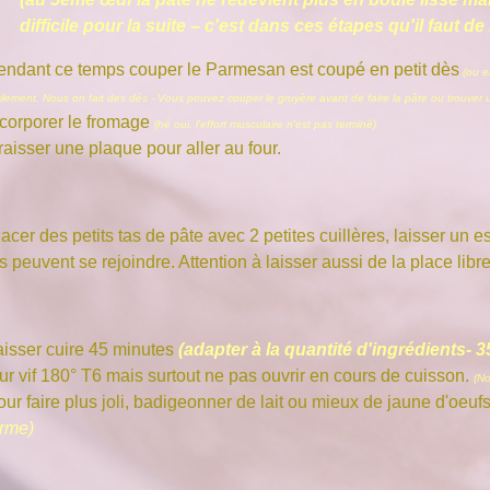
difficile pour la suite – c'est dans ces étapes qu'il faut d
endant ce temps couper le Parmesan est coupé en petit dès
(ou en
cilement. Nous on fait des dés - Vous pouvez couper le gruyère avant de faire la pâte ou trouver
ncorporer le fromage
(hé oui, l'effort musculaire n'est pas terminé)
aisser une plaque pour aller au four.
acer des petits tas de pâte avec 2 petites cuillères, laisser un 
s peuvent se rejoindre. Attention à laisser aussi de la place libr
aisser cuire 45 minutes
(adapter à la quantité d'ingrédients- 
ur vif 180° T6 mais surtout ne pas ouvrir en cours de cuisson.
(No
our faire plus joli, badigeonner de lait ou mieux de jaune d'oeu
orme)