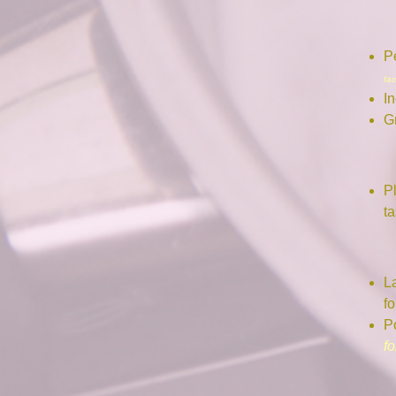
P
fa
I
Gr
Pl
ta
L
fo
P
f