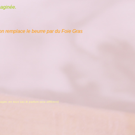
maginée.
 on remplace le beurre par du Foie Gras
ssayer, en tous cas le parfum sera différent)