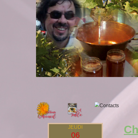
Ch
JEUDI
06