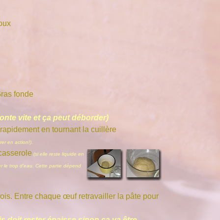
oux
Gras fonde
monte vite et ça peut déborder)
s rapidement en tournant la cuillère
er en action!).
 casserole
(si elle reste
liquide en
er le trop d'eau. Cette partie dépend
fois. Entre chaque œuf retravailler la pâte pour
s doit rester épaisse sinon ça va être