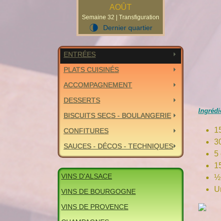
AOÛT
Semaine 32 | Transfiguration
Dernier quartier
U
ENTRÉES
PLATS CUISINÉS
ACCOMPAGNEMENT
DESSERTS
Ingrédi
BISCUITS SECS - BOULANGERIE
1
CONFITURES
3
SAUCES - DÉCOS - TECHNIQUES
5
1
VINS D'ALSACE
½ 
U
VINS DE BOURGOGNE
VINS DE PROVENCE