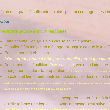
révoir une quantité suffisante en plus pour accompagner les ch
ration
une recette de pâte à choux mais salée.
Faire chauffer l'eau,le Foie Gras, le sel et le poivre
Chauffer à feu moyen en mélangeant jusqu'à ce que le foie 
Ensuite porter à ébullition
(c'est rapide, rester à côté pour surveiller parce que ça 
Au moment de l'ébullition
(hors cuisson)
, verser la farine trè
énergiquement dans la préparation
(c'est là que ces messieurs doivent entr
La pâte doit former une boule compacte qui se décolle de la
partie c'est mal parti, remettre à cuire doucement en continuant à tourner p
our faire s'évapor
aussi de la farine mais on ne donne pas plus de précision)
Incorporer les œufs, un à la 
qu'elle reforme une boule lisse avant de mettre l'œuf suivant.
(au 5ème œuf la pâte ne redevient plus en boule lisse mai