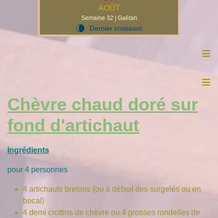
AOÛT
Semaine 32 | Gaétan
Dernier croissant
V
≡
≡
Chèvre chaud doré sur
fond d'artichaut
Ingrédients
pour 4 personnes
4 artichauts bretons (ou à défaut des surgelés ou en
bocal)
4 demi crottins de chèvre ou 4 grosses rondelles de