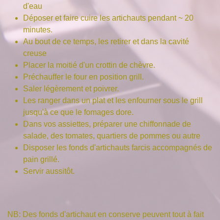
d'eau
Déposer et faire cuire les artichauts pendant ~ 20
minutes.
Au bout de ce temps, les retirer et dans la cavité
creuse
Placer la moitié d'un crottin de chèvre.
Préchauffer le four en position grill.
Saler légèrement et poivrer.
Les ranger dans un plat et les enfourner sous le grill
jusqu'à ce que le fomages dore.
Dans vos assiettes, préparer une chiffonnade de
salade, des tomates, quartiers de pommes ou autre
Disposer les fonds d'artichauts farcis accompagnés de
pain grillé.
Servir aussitôt.
NB: Des fonds d'artichaut en conserve peuvent tout à fait