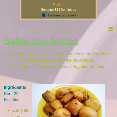
AOÛT
Semaine 32 | Dominique
Dernier croissant
V
≡
Sablé aux figues
La recette est faite avec des figues mais on peut replacer
avec d'autres fruits comme les abricots,
les dattes ou d'autres fruits secs ou pâtes de fruits
Ingrédients
Pour 25
biscuits
250 g de
farine