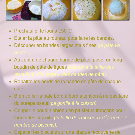
Préchauffer le four à 150°C .
Étaler la pâte au rouleau pour faire les bandes.
Découper en bandes larges mais fines
(la pâte va
gonfler)
Au centre de chaque bande de pâte, poser un long
boudin de pâte de figues
(penser à la taille des
biscuits et à la largeur des bandes de pâte).
Rabattre les bords de la bande de pâte de chaque
côté
Bien coller la pâte bord à bord attention à ne pas faire
du surépaisseur.
(ça gonfle à la cuison)
Couper le boudin obtenu en plusieurs tronçons pour
former les biscuits
(la taille des moceaux détermine le
nombre de biscuits).
Espacer les biscuits sur une plaque recouverte de