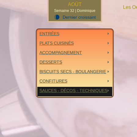
AOÛT
Les O
Semaine 32 | Dominique
Dernier croissant
W
ENTRÉES
PLATS CUISINÉS
ACCOMPAGNEMENT
DESSERTS
BISCUITS SECS - BOULANGERIE
CONFITURES
SAUCES - DÉCOS - TECHNIQUES