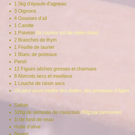
1.5kg d'épaule d'agneau
3 Oignons
4 Gousses d'ail
1 Carotte
1 Poivron
(la couleur est de votre choix)
2 Branches de thym
1 Feuille de laurier
1 Blanc de poireaux
Persil
12 Figues sèches grosses et charnues
8 Abricots secs et moelleux
1 Louche de raisin secs
On peut aussi mettre des dattes, des pruneaux d'Agen
...
Safran
320g de semoule de couscous
(80g par personne)
1l de fond de veau
Huile d'olive
Beurre