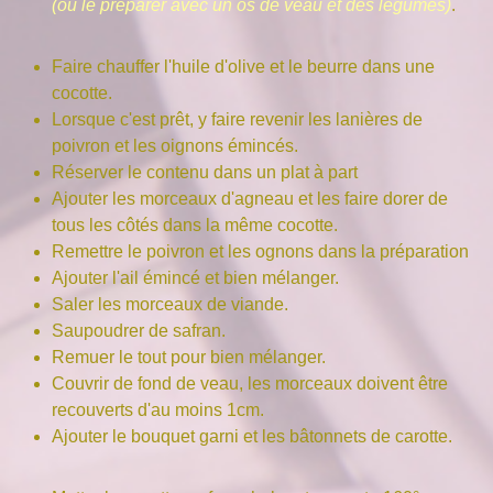
(ou le préparer avec un os de veau et des légumes)
.
Faire chauffer l'huile d'olive et le beurre dans une
cocotte.
Lorsque c'est prêt, y faire revenir les lanières de
poivron et les oignons émincés.
Réserver le contenu dans un plat à part
Ajouter les morceaux d'agneau et les faire dorer de
tous les côtés dans la même cocotte.
Remettre le poivron et les ognons dans la préparation
Ajouter l'ail émincé et bien mélanger.
Saler les morceaux de viande.
Saupoudrer de safran.
Remuer le tout pour bien mélanger.
Couvrir de fond de veau, les morceaux doivent être
recouverts d'au moins 1cm.
Ajouter le bouquet garni et les bâtonnets de carotte.