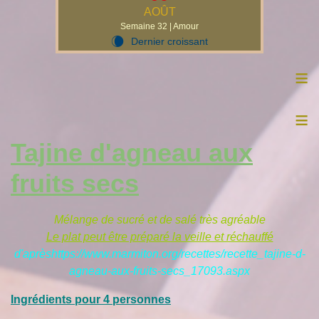
AOÛT
Semaine 32 | Amour
Dernier croissant
W
≡
≡
Tajine d'agneau aux
fruits secs
Mélange de sucré et de salé très agréable
Le plat peut être préparé la veille et réchauffé
d'aprèshttps://www.marmiton.org/recettes/recette_tajine-d-
agneau-aux-fruits-secs_17093.aspx
Ingrédients pour 4 personnes