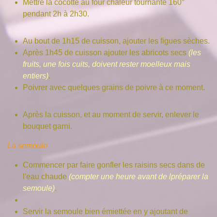
Mettre la cocotte au four chaleur tournante 160°
pendant 2h à 2h30.
Au bout de 1h15 de cuisson, ajouter les figues sèches.
Après 1h45 de cuisson ajouter les abricots secs
(les
fruits, une fois cuits, doivent rester moelleux mais
entiers)
.
Poivrer avec quelques grains de poivre à ce moment.
Après la cuisson, et au moment de servir, enlever le
bouquet garni.
La semoule
Commencer par faire gonfler les raisins secs dans de
l'eau chaude
(compter une heure avant de lpréparer la
semoule)
.
Servir la semoule bien émiettée en y ajoutant de