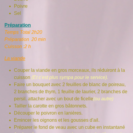
Poivre
Sel
Préparation
Temps Total 2h20
Préparation 20 min
Cuisson :2 h
La viande
Couper la viande en gros morceaux, ils réduiront à la
cuisson
(Et c'est plus sympa pour le service).
Faire un bouquet avec 2 feuilles de blanc de poireau,
2 branches de thym, 1 feuille de laurier, 2 branches de
persil. attacher avec un bout de ficelle
(ou autre)
Tailler la carotte en gros bâtonnets.
Découper le poivron en lanières.
Emincer les oignons et les gousses d'ail.
Préparer le fond de veau avec un cube en instantané