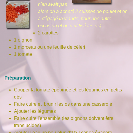
n'en avait pas
alors on a acheté 2 cuisses de poulet et on
a dégagé la viande, pour une autre
occasion et on a utilisé les os)
2 carottes
1 oignon
1 morceau ou une feuille de céléri
1 tomate
Préparation
Couper la tomate épépinée et les légumes en petits
dés
Faire cuire et brunir les os dans une casserole
Ajouter les légumes
Faire cuire l'ensemble (les oignons doivent être
translucides)
Ajouter l'eau un peu plus d'1/2 l car ça évapore