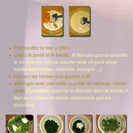
Préchauffez le four à 180°c
Lavez le persil et le basilic.
(Il faut une grosse quantité
si on veut une grosse couche verte on peut aussi
mettre autre chose, salicorne, estragon ...)
Hachez les herbes et la gousse d’ail
Mélanger avec une petite quantité du mélange crème/
œufs.
(Compléter avant de la déposer dans le moule, il
faut avoir prsque la même consistance que les
poissons)