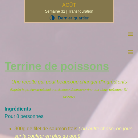
AOÛT
Semaine 32 | Transfiguration
Dernier quartier
T
≡
≡
Terrine de poissons
Une recette qui peut beaucoup changer d'ingrédients
d'après
https://www.ptitchef.com/recettes/entree/terrine-aux-deux-poissons-fid-
1499871
Ingrédients
Pour 8 personnes
300g de filet de saumon frais
( ou autre chose, on joue
sur la couleur en plus du goût)