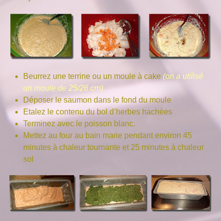
Beurrez une terrine ou un moule à cake
(on a utilisé
un moule de 25/26 cm)
Déposer le saumon dans le fond du moule
Etalez le contenu du bol d’herbes hachées
Terminez avec le poisson blanc.
Mettez au four au bain marie pendant environ 45
minutes à chaleur tournante et 25 minutes à chaleur
sol