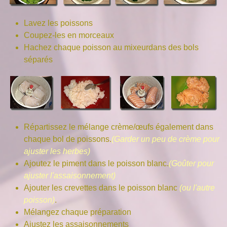
Lavez les poissons
Coupez-les en morceaux
Hachez chaque poisson au mixeurdans des bols
séparés
Répartissez le mélange crème/œufs également dans
chaque bol de poissons.
(Garder un peu de crème pour
ajuster les herbes)
Ajoutez le piment dans le poisson blanc.
(Goûter pour
ajuster l'assaisonnement)
Ajouter les crevettes dans le poisson blanc
(ou l'autre
poisson)
.
Mélangez chaque préparation
Ajustez les assaisonnements