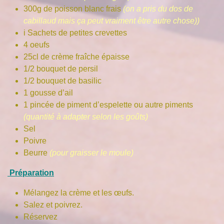
300g de poisson blanc frais
(on a pris du dos de
cabillaud mais ça peut vraiment être autre chose))
i Sachets de petites crevettes
4 oeufs
25cl de crème fraîche épaisse
1/2 bouquet de persil
1/2 bouquet de basilic
1 gousse d’ail
1 pincée de piment d’espelette ou autre piments
(quantité à adapter selon les goûts)
Sel
Poivre
Beurre
(pour graisser le moule)
Préparation
Mélangez la crème et les œufs.
Salez et poivrez.
Réservez