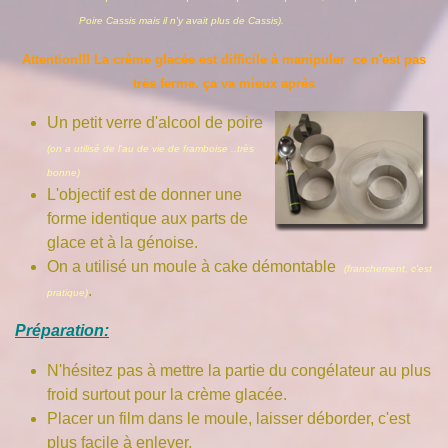
Poire Cassis mais il n'y avait plus de Cassis).
Attention!!! La crème glacée est difficile à manipuler ce n'est pas
très ferme. ça va mieux après
Un petit verre d'alcool de poire
(on a utilisé de l'au de vie de framboise ..très
bonne)
L'objectif est de donner une
forme identique aux parts de
glace et à la génoise.
On a utilisé un moule à cake démontable
(franchement, c'est
.
pratique)
Préparation:
N'hésitez pas à mettre la partie du congélateur au plus
froid surtout pour la crème glacée.
Placer un film dans le moule, laisser déborder, c'est
plus facile à enlever.