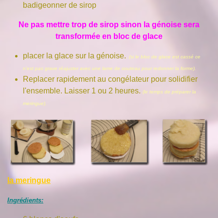
badigeonner de sirop
Ne pas mettre trop de sirop sinon la génoise sera
transformée en bloc de glace
placer la glace sur la génoise.
. (si le bloc de glace est cassé ce
n'est pas grave réajuster avec une lame de couteau pour redonner la forme).
Replacer rapidement au congélateur pour solidifier
l'ensemble. Laisser 1 ou 2 heures.
(le temps de p
réparer la
meringue).
la meringue
Ingrédients: