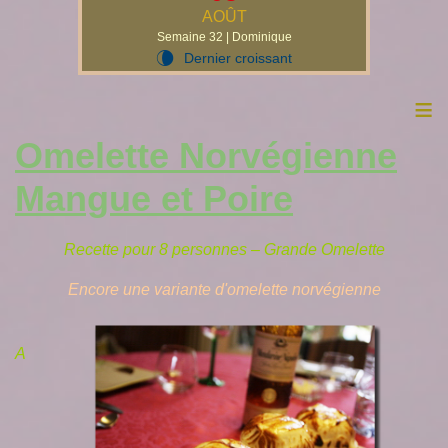
AOÛT
Semaine 32 | Dominique
Dernier croissant
V
≡
Omelette Norvégienne
Mangue et Poire
Recette pour 8 personnes – Grande Omelette
Encore une variante d'omelette norvégienne
A