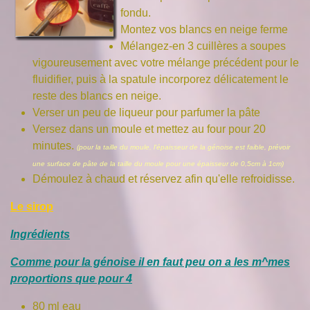
fondu.
Montez vos blancs en neige ferme
Mélangez-en 3 cuillères a soupes
vigoureusement avec votre mélange précédent pour le
fluidifier, puis à la spatule incorporez délicatement le
reste des blancs en neige.
Verser un peu de liqueur pour parfumer la pâte
Versez dans un moule et mettez au four pour 20
minutes.
(pour la taille du moule, l'épaisseur de la génoise est faible, prévoir
une surface de pâte de la taille du moule pour une épaisseur de 0,5cm à 1cm)
Démoulez à chaud et réservez afin qu'elle refroidisse.
Le sirop
Ingrédients
Comme pour la génoise il en faut peu on a les m^mes
proportions que pour 4
80 ml eau