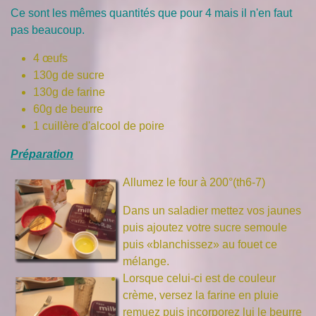
Ce sont les mêmes quantités que pour 4 mais il n'en faut
pas beaucoup.
4 œufs
130g de sucre
130g de farine
60g de beurre
1 cuillère d'alcool de poire
Préparation
Allumez le four à 200°(th6-7)
Dans un saladier mettez vos jaunes
puis ajoutez votre sucre semoule
puis «blanchissez» au fouet ce
mélange.
Lorsque celui-ci est de couleur
crème, versez la farine en pluie
remuez puis incorporez lui le beurre