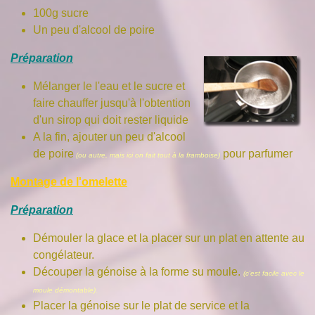
100g sucre
Un peu d'alcool de poire
Préparation
Mélanger le l'eau et le sucre et
faire chauffer jusqu'à l'obtention
d'un sirop qui doit rester liquide
A la fin, ajouter un peu d'alcool
de poire
pour parfumer
(ou autre, mais ici on fait tout à la framboise)
Montage de l'omelette
Préparation
Démouler la glace et la placer sur un plat en attente au
congélateur.
Découper la génoise à la forme su moule.
(c'est facile avec le
moule démontable).
Placer la génoise sur le plat de service et la