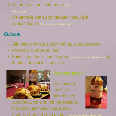
Colorer avec un chalumeau
(c'est
très rapide)
Remettre le plat au congélateur jusqu'à la
consommation
(même plusieurs jours après).
Cuisson
Allumez votre four à 240°(th8) au cours du repas
Passez 3 minutes au four.
Faites chauffer l'alcool de poire
et
(ou autre comme d'habitude)
flambez devant les convives
Que boire avec?
Les desserts
sucrés se
marient bien
avec l'eau, celle du robinet, potable,
n'est pas mal mais on peut, si on
préfère, chercher l'eau du puits
(encore faut-il en avoir un).