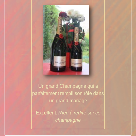
Un grand Champagne qui a
parfaitement rempli son rôle dans
un grand mariage
Excellent:
Rien à redire sur ce
champagne