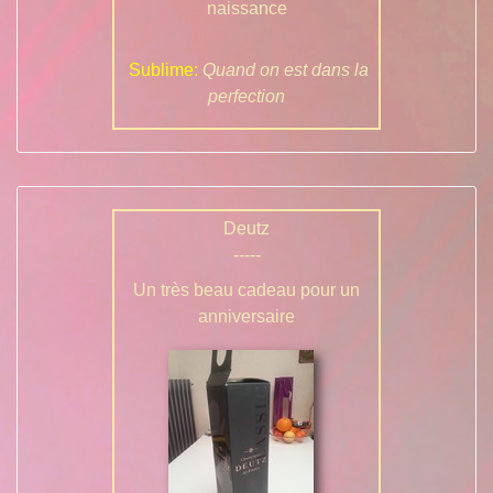
naissance
Sublime:
Quand on est dans la
perfection
Deutz
-----
Un très beau cadeau pour un
anniversaire