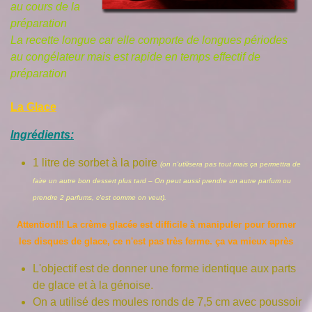
au cours de la
préparation
La recette longue car elle comporte de longues périodes
au congélateur mais est rapide en temps effectif de
préparation
La Glace
Ingrédients:
1 litre de sorbet à la poire
(on n'utilisera pas tout mais ça permettra de
faire un autre bon dessert plus tard – On peut aussi prendre un autre parfum ou
prendre 2 parfums, c'est comme on veut).
Attention!!! La crème glacée est difficile à manipuler pour former
les disques de glace, ce n'est pas très ferme. ça va mieux après
L'objectif est de donner une forme identique aux parts
de glace et à la génoise.
On a utilisé des moules ronds de 7,5 cm avec poussoir