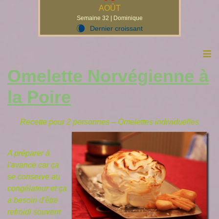
AOÛT
Semaine 32 | Dominique
Dernier croissant
W
≡
Omelette Norvégienne à
la Poire
Recette pour 2 personnes – Omelettes individuelles
A préparer à
l'avance car ça
se conserve au
congélateur et ça
a besoin d'être
refroidi souvent