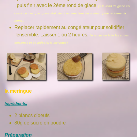
, puis finir avec le 2ème rond de glace
. (si le rond de glace est
cassé ce n'est pas grave réajuster avec une lame de couteau pour redonner la
forme).
Replacer rapidement au congélateur pour solidifier
l'ensemble. Laisser 1 ou 2 heures.
(le temps de faire les autres
omelettes et de préparer la meringue).
la meringue
Ingrédients:
2 blancs d'oeufs
80g de sucre en poudre
Préparation