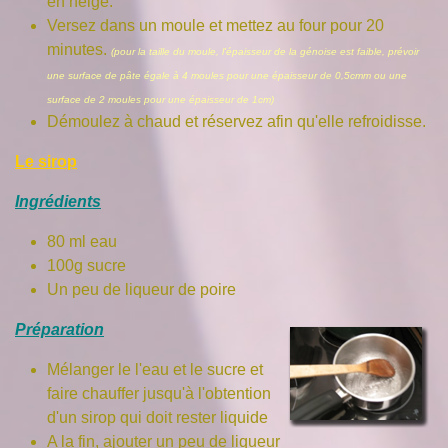
en neige.
Versez dans un moule et mettez au four pour 20
minutes.
(pour la taille du moule, l'épaisseur de la génoise est faible, prévoir
une surface de pâte égale à 4 moules pour une épaisseur de 0,5cmm ou une
surface de 2 moules pour une épaisseur de 1cm)
Démoulez à chaud et réservez afin qu'elle refroidisse.
Le sirop
Ingrédients
80 ml eau
100g sucre
Un peu de liqueur de poire
Préparation
Mélanger le l'eau et le sucre et
faire chauffer jusqu'à l'obtention
d'un sirop qui doit rester liquide
A la fin, ajouter un peu de liqueur