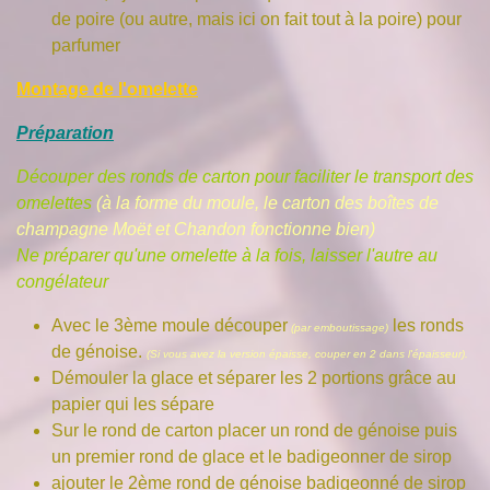
de poire (ou autre, mais ici on fait tout à la poire) pour
parfumer
Montage de l'omelette
Préparation
Découper des ronds de carton pour faciliter le transport des
omelettes
(à la forme du moule, le carton des boîtes de
champagne Moët et Chandon fonctionne bien)
Ne préparer qu'une omelette à la fois, laisser l'autre au
congélateur
Avec le 3ème moule découper
les ronds
(par emboutissage
)
de génoise.
(Si vous avez la version épaisse, couper en 2 dans l'épaisseur).
Démouler la glace et séparer les 2 portions grâce au
papier qui les sépare
Sur le rond de carton placer un rond de génoise puis
un premier rond de glace et le badigeonner de sirop
ajouter le 2ème rond de génoise badigeonné de sirop