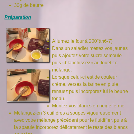
30g de beurre
Préparation
Allumez le four à 200°(th6-7)
Dans un saladier mettez vos jaunes
puis ajoutez votre sucre semoule
puis «blanchissez» au fouet ce
mélange.
Lorsque celui-ci est de couleur
crème, versez la farine en pluie
remuez puis incorporez lui le beurre
fondu.
Montez vos blancs en neige ferme
Mélangez-en 3 cuillères a soupes vigoureusement
avec votre mélange précédent pour le fluidifier, puis à
la spatule incorporez délicatement le reste des blancs