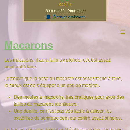
AOÛT
Semaine 32 | Dominique
Dernier croissant
W
≡
Macarons
Les macarons, il aura fallu s'y plonger et c'est assez
amusant à faire.
Je trouve que la base du macaron est assez facile à faire,
le mieux est de s’équiper d'un peu de matériel.
Des moules à macarons, très pratiques pour avoir des
tailles de macarons identiques.
Une douille, ce n'est pas très facile à utiliser, les
systèmes de seringue sont par contre assez simples.
Le truc un peu plus délicat est l'élaboration des ganaches,