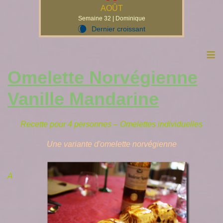
AOÛT
Semaine 32 | Dominique
Dernier croissant
W
≡
Omelette Norvégienne
Vanille Mandarine
Recette pour 4 personnes – Omelettes individuelles
Une variante d'omelette norvégienne
A