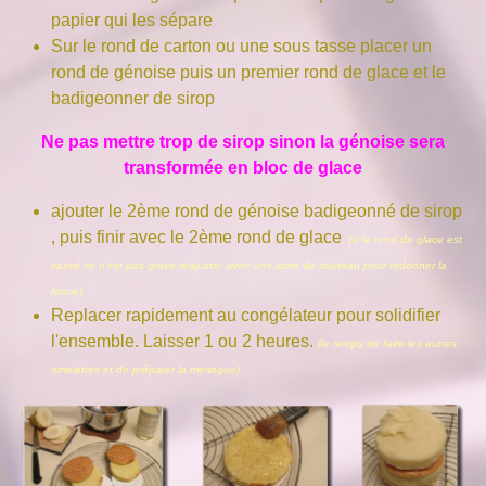
papier qui les sépare
Sur le rond de carton ou une sous tasse placer un
rond de génoise puis un premier rond de glace et le
badigeonner de sirop
Ne pas mettre trop de sirop sinon la génoise sera
transformée en bloc de glace
ajouter le 2ème rond de génoise badigeonné de sirop
, puis finir avec le 2ème rond de glace
. (si le rond de glace est
cassé ce n'est pas grave réajuster avec une lame de couteau pour redonner la
forme).
Replacer rapidement au congélateur pour solidifier
l'ensemble. Laisser 1 ou 2 heures.
(le temps de faire les autres
omelettes et de préparer la meringue).