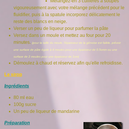
Mélangez-en 3 cuillères a soupes
vigoureusement avec votre mélange précédent pour le
fluidifier, puis à la spatule incorporez délicatement le
reste des blancs en neige.
Verser un peu de liqueur pour parfumer la pâte
Versez dans un moule et mettez au four pour 20
minutes.
(pour la taille du moule, l'épaisseur de la génoise est faible, prévoir
une surface de pâte égale à 4 moules pour une épaisseur de 0,5cmm ou une
surface de 2 moules pour une épaisseur de 1cm)
Démoulez à chaud et réservez afin qu'elle refroidisse.
Le sirop
Ingrédients
80 ml eau
100g sucre
Un peu de liqueur de mandarine
Préparation