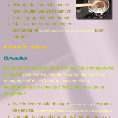
Mélanger le l'eau et le sucre et
faire chauffer jusqu'à l'obtention
d'un sirop qui doit rester liquide
A la fin, ajouter un peu de liqueur
de mandarine
pour
(ou autre, mais ici on fait tout à la mandarine)
parfumer
Montage de l'omelette
Préparation
Découper des ronds de carton pour faciliter le transport des
omelettes
(à la forme du moule, le carton des boîtes de
champagne Moët et Chandon fonctionne bien)
Ne préparer qu'une omelette à la fois, laisser l'autre au
congélateur
Avec le 3ème moule découper
les ronds
(par emboutissage
)
de génoise.
(Si vous avez la version épaisse, couper en 2 dans l'épaisseur).
Démouler la glace et séparer les 2 portions grâce au