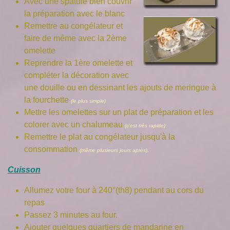
Avec une spatule bien couvrir
la préparation avec le blanc
Remettre au congélateur et
faire de même avec la 2ème
omelette
Reprendre la 1ère omelette et
compléter la décoration avec
une douille ou en dessinant les ajouts de meringue à
la fourchette
(le plus simple)
Mettre les omelettes sur un plat de préparation et les
colorer avec un chalumeau
(c'est très rapide)
Remettre le plat au congélateur jusqu'à la
consommation
(même plusieurs jours après).
Cuisson
Allumez votre four à 240°(th8) pendant au cors du
repas
Passez 3 minutes au four.
Ajouter quelques quartiers de mandarine en