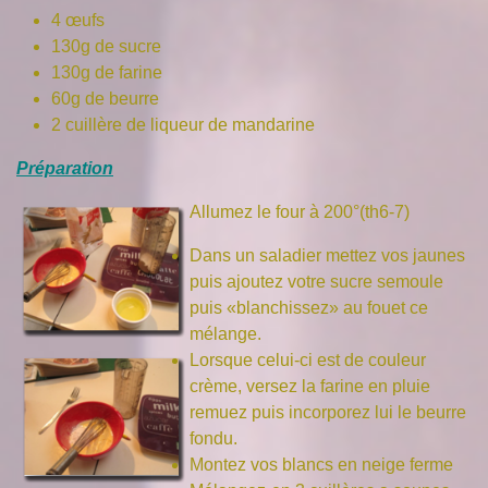
4 œufs
130g de sucre
130g de farine
60g de beurre
2 cuillère de liqueur de mandarine
Préparation
Allumez le four à 200°(th6-7)
Dans un saladier mettez vos jaunes
puis ajoutez votre sucre semoule
puis «blanchissez» au fouet ce
mélange.
Lorsque celui-ci est de couleur
crème, versez la farine en pluie
remuez puis incorporez lui le beurre
fondu.
Montez vos blancs en neige ferme