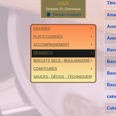
Titre
AOÛT
Semaine 32 | Dominique
Article
Dernier croissant
W
Ama
Avec
ENTRÉES
PLATS CUISINÉS
Avec
ACCOMPAGNEMENT
Bava
DESSERTS
BISCUITS SECS - BOULANGERIE
Bava
CONFITURES
Bava
SAUCES - DÉCOS - TECHNIQUES
Bava
cake
Cake