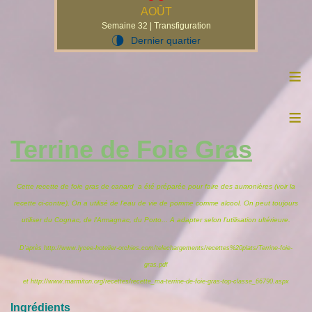
AOÛT
Semaine 32 | Transfiguration
Dernier quartier
U
≡
≡
Terrine de Foie Gras
Cette recette de foie gras de canard a été préparée pour faire des aumonières (voir la
recette ci-contre), On a utilisé de l'eau de vie de pomme comme alcool. On peut toujours
utiliser du Cognac, de l'Armagnac, du Porto... A adapter selon l'utilisation ultérieure.
D'après http://www.lycee-hotelier-orchies.com/telechargements/recettes%20plats/Terrine-foie-
gras.pdf
et http://www.marmiton.org/recettes/recette_ma-terrine-de-foie-gras-top-classe_66790.aspx
Ingrédients