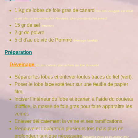
1 Kg de lobes de foie gras de canard
(Un bloc congelé est idéal
et en plus on en trouve des dénervés, alors pourquoi s'en priver)
15 gr de sel
(environ)
2 gr de poivre
5 cl d'au de vie de Pomme
(Héritage familial)
Préparation
Déveinage
(Si vous n'avez pas acheté un foie dénervé)
Séparer les lobes et enlever toutes traces de fiel (vert).
Poser le lobe face extérieur sur une feuille de papier
film.
Inciser l’intérieur du lobe et écarter, à l’aide du couteau
d’office, la masse de foie gras pour faire apparaître les
veines
Enlever délicatement la veine et ses ramifications.
Renouveler l’opération plusieurs fois mais plus en
profondeur tant que nécessaire
.
(rassurez vous ça va assez vite)