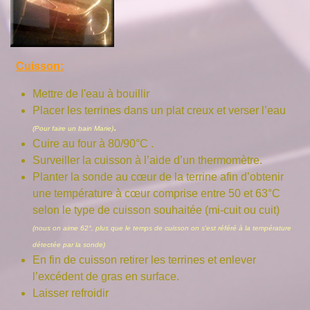
Cuisson:
Mettre de l'eau à bouillir
Placer les terrines dans un plat creux et verser l’eau
.
(Pour faire un bain Marie)
Cuire au four à 80/90°C .
Surveiller la cuisson à l’aide d’un thermomètre.
Planter la sonde au cœur de la terrine afin d’obtenir
une température à cœur comprise entre 50 et 63°C
selon le type de cuisson souhaitée (mi-cuit ou cuit)
(nous on aime 62°, plus que le temps de cuisson on s'est référé à la température
détectée par la sonde)
En fin de cuisson retirer les terrines et enlever
l’excédent de gras en surface.
Laisser refroidir