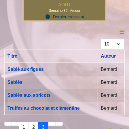
AOÛT
Semaine 32 | Amour
Dernier croissant
X
≡
Afficher #
Titre
Auteur
Articles
Sablé aux figues
Bernard
Sablés
Bernard
Sablés aux abricots
Bernard
Truffes au chocolat et clémentine
Bernard
1
2
3