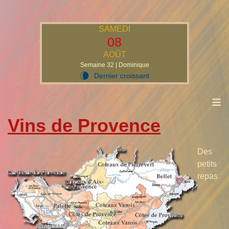
SAMEDI
08
AOÛT
Semaine 32 | Dominique
Dernier croissant
V
≡
Vins de Provence
Des
petits
repas