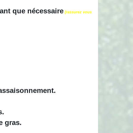
tant que nécessaire
(rassurez vous
l’assaisonnement.
s.
e gras.