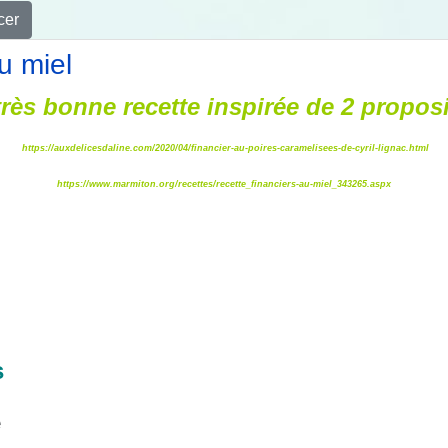
cer
u miel
rès bonne recette inspirée de 2 propos
https://auxdelicesdaline.com/2020/04/financier-au-poires-caramelisees-de-cyril-lignac.html
https://www.marmiton.org/recettes/recette_financiers-au-miel_343265.asp
x
s
e