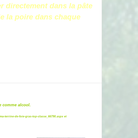
r directement dans la pâte
 de la poire dans chaque
ire comme alcool.
ma-terrine-de-foie-gras-top-classe_66790.aspx
et