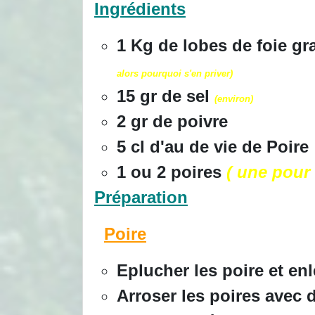
Ingrédients
1 Kg de lobes de foie gr
alors pourquoi s'en priver)
15 gr de sel
(environ)
2 gr de poivre
5 cl d'au de vie de Poire
1 ou 2 poires
( une pour 
Préparation
Poire
Eplucher les poire et en
Arroser les poires avec 