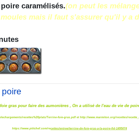
poire caramélisés.
(on peut les mélange
moules mais il faut s'assurer qu'il y a
inutes
 poire
 foie gras pour faire des aumonières , On a utilisé de l'eau de vie de po
telechargements/recettes%20plats/Terrine-foie-gras.pdf
et
http://www.marmiton.org/recettes/recette_
https://www.ptitchef.com/re
cettes/entree/terrine-de-foie-gras-a-la-poire-fid-1495074