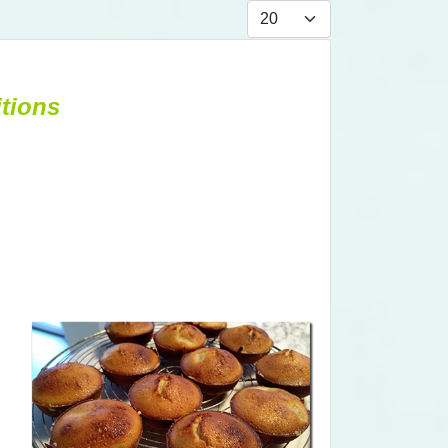
Afficher #
itions