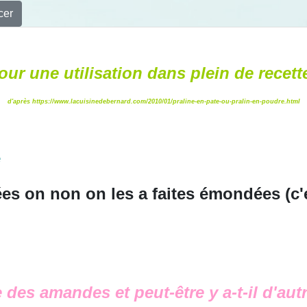
cer
our une utilisation dans plein de recett
d'après
https://www.lacuisinedebernard.com/2010/01/praline-en-pate-ou-pralin-en-poudre.html
é
 on non on les a faites émondées (c'e
 des amandes et peut-être y a-t-il d'aut