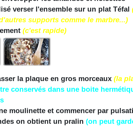
isé verser l'ensemble sur un plat Téfal
r d'autres supports comme le marbre...)
étement
(c'est rapide)
casser la plaque en gros morceaux
(la p
re conservés dans une boite hermétique
ls
une moulinette et commencer par pulsat
des on obtient un pralin
(on peut gard