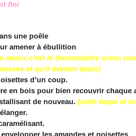
t fini
 dans une poêle
ur amener à ébullition
le mieux c'est le thermomètre sinon voi
aisses et qu'il devient épais)
oisettes d’un coup.
ère en bois pour bien recouvrir chaque
istallisant de nouveau.
(cette étape et l
élanger.
caramélisant.
 envelopper les amandes et noisettes